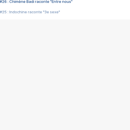
#26 : Chimène Badi raconte "Entre nous"
#25 : Indochine raconte "3e sexe"
#24 : Zaho raconte "C'est chelou"
#23 : Patrick Bruel raconte "Au café des délices"
#22 : Kyo raconte "Le chemin"
#21 : Nolwenn Leroy raconte "Cassé"
#20 : Patrick Hernandez raconte "Born to be alive"
#19 : Lorie raconte "Près de moi"
#18 : Michael Jones raconte "A nos actes manqués" (avec Jean-Jacque
#17 : Khaled raconte "Aïcha"
#16 : Corneille raconte "Parce qu'on vient de loin"
#15 : Indochine raconte "L'aventurier"
14 : Lorie raconte "Sur un air latino"